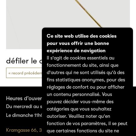
Ce site web utilise des cookies
pour vous offrir une bonne
expérience de navigation
Il s'agit de cookies essentiels au
défiler le catalogue
fonctionnement du site, ainsi que
d'autres qui ne sont utilisés qu'à des
record précédent
prochain record
fins statistiques anonymes, pour des
réglages de confort ou pour afficher
un contenu personnalisé. Vous
Heures d'ouverture
pouvez décider vous-même des
Du mercredi au samedi 14h00–17h00
catégories que vous souhaitez
Le dimanche 11h00–17h00
autoriser. Veuillez noter qu'en
fonction de vos paramètres, il se peut
Kramgasse 66, 3011 Bern
que certaines fonctions du site ne