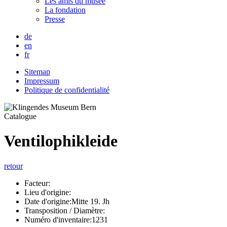
Les amis du musée
La fondation
Presse
de
en
fr
Sitemap
Impressum
Politique de confidentialité
Catalogue
Ventilophikleide
retour
Facteur:
Lieu d'origine:
Date d'origine:
Mitte 19. Jh
Transposition / Diamètre:
Numéro d'inventaire:
1231