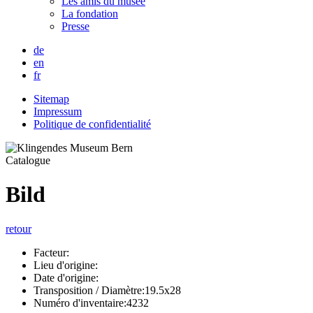
Les amis du musée
La fondation
Presse
de
en
fr
Sitemap
Impressum
Politique de confidentialité
Catalogue
Bild
retour
Facteur:
Lieu d'origine:
Date d'origine:
Transposition / Diamètre:
19.5x28
Numéro d'inventaire:
4232