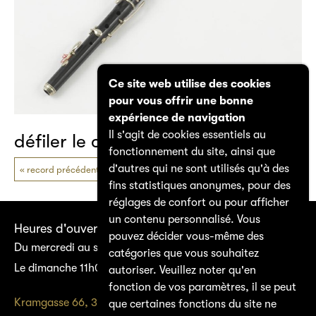
Ce site web utilise des cookies
pour vous offrir une bonne
expérience de navigation
Il s'agit de cookies essentiels au
défiler le catalogue
fonctionnement du site, ainsi que
d'autres qui ne sont utilisés qu'à des
record précédent
prochain record
fins statistiques anonymes, pour des
réglages de confort ou pour afficher
un contenu personnalisé. Vous
Heures d'ouverture
pouvez décider vous-même des
Du mercredi au samedi 14h00–17h00
catégories que vous souhaitez
Le dimanche 11h00–17h00
autoriser. Veuillez noter qu'en
fonction de vos paramètres, il se peut
Kramgasse 66, 3011 Bern
que certaines fonctions du site ne