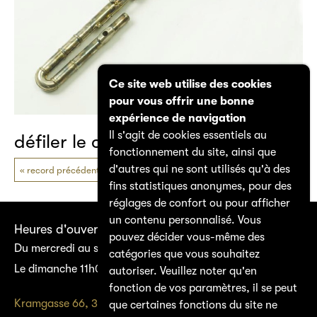
Ce site web utilise des cookies
pour vous offrir une bonne
expérience de navigation
Il s'agit de cookies essentiels au
défiler le catalogue
fonctionnement du site, ainsi que
d'autres qui ne sont utilisés qu'à des
record précédent
prochain record
fins statistiques anonymes, pour des
réglages de confort ou pour afficher
un contenu personnalisé. Vous
Heures d'ouverture
pouvez décider vous-même des
Du mercredi au samedi 14h00–17h00
catégories que vous souhaitez
Le dimanche 11h00–17h00
autoriser. Veuillez noter qu'en
fonction de vos paramètres, il se peut
Kramgasse 66, 3011 Bern
que certaines fonctions du site ne