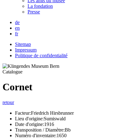
Les amis du musée
La fondation
Presse
de
en
fr
Sitemap
Impressum
Politique de confidentialité
Catalogue
Cornet
retour
Facteur:
Friedrich Hirsbrunner
Lieu d'origine:
Sumiswald
Date d'origine:
1916
Transposition / Diamètre:
Bb
Numéro d'inventaire:
1650