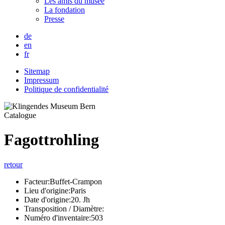
Les amis du musée
La fondation
Presse
de
en
fr
Sitemap
Impressum
Politique de confidentialité
Catalogue
Fagottrohling
retour
Facteur:
Buffet-Crampon
Lieu d'origine:
Paris
Date d'origine:
20. Jh
Transposition / Diamètre:
Numéro d'inventaire:
503