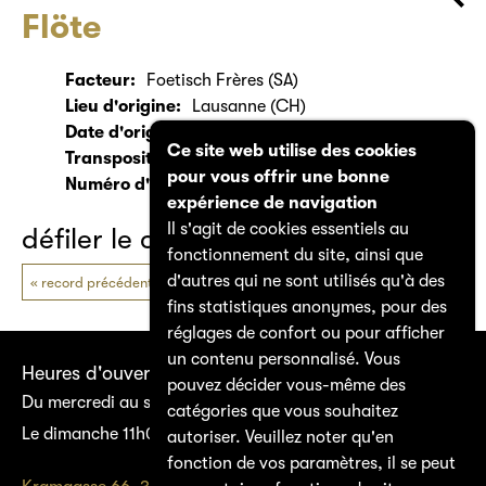
Flöte
Facteur:
Foetisch Frères (SA)
Lieu d'origine:
Lausanne (CH)
Date d'origine:
um 1900
Ce site web utilise des cookies
Transposition / Diamètre:
C
pour vous offrir une bonne
Numéro d'inventaire:
3109
expérience de navigation
Il s'agit de cookies essentiels au
défiler le catalogue
fonctionnement du site, ainsi que
d'autres qui ne sont utilisés qu'à des
record précédent
prochain record
fins statistiques anonymes, pour des
réglages de confort ou pour afficher
un contenu personnalisé. Vous
Heures d'ouverture
pouvez décider vous-même des
Du mercredi au samedi 14h00–17h00
catégories que vous souhaitez
Le dimanche 11h00–17h00
autoriser. Veuillez noter qu'en
fonction de vos paramètres, il se peut