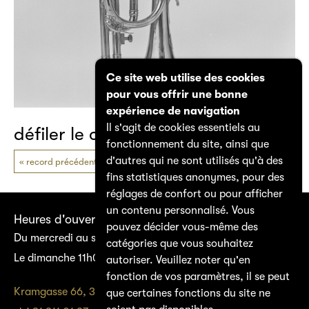
Ce site web utilise des cookies
pour vous offrir une bonne
expérience de navigation
Il s'agit de cookies essentiels au
défiler le catalogue
fonctionnement du site, ainsi que
d'autres qui ne sont utilisés qu'à des
record précédent
prochain record
fins statistiques anonymes, pour des
réglages de confort ou pour afficher
un contenu personnalisé. Vous
Heures d'ouverture
pouvez décider vous-même des
Du mercredi au samedi 14h00–17h00
catégories que vous souhaitez
Le dimanche 11h00–17h00
autoriser. Veuillez noter qu'en
fonction de vos paramètres, il se peut
Kramgasse 66, 3011 Bern
que certaines fonctions du site ne