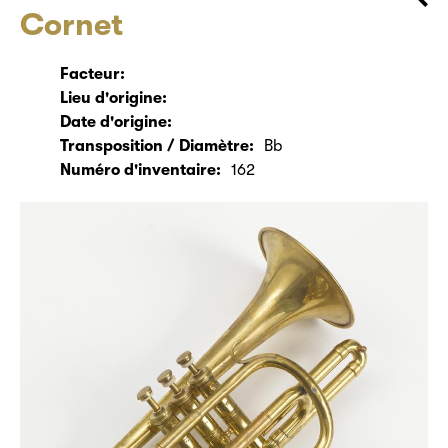
Cornet
Facteur:
Lieu d'origine:
Date d'origine:
Transposition / Diamètre:
Bb
Numéro d'inventaire:
162