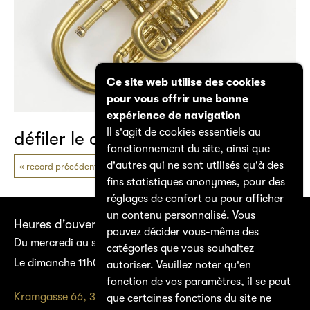
Ce site web utilise des cookies
pour vous offrir une bonne
expérience de navigation
Il s'agit de cookies essentiels au
défiler le catalogue
fonctionnement du site, ainsi que
d'autres qui ne sont utilisés qu'à des
record précédent
prochain record
fins statistiques anonymes, pour des
réglages de confort ou pour afficher
un contenu personnalisé. Vous
Heures d'ouverture
pouvez décider vous-même des
Du mercredi au samedi 14h00–17h00
catégories que vous souhaitez
Le dimanche 11h00–17h00
autoriser. Veuillez noter qu'en
fonction de vos paramètres, il se peut
Kramgasse 66, 3011 Bern
que certaines fonctions du site ne