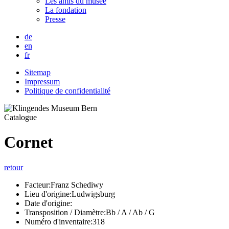
Les amis du musée
La fondation
Presse
de
en
fr
Sitemap
Impressum
Politique de confidentialité
Catalogue
Cornet
retour
Facteur:
Franz Schediwy
Lieu d'origine:
Ludwigsburg
Date d'origine:
Transposition / Diamètre:
Bb / A / Ab / G
Numéro d'inventaire:
318