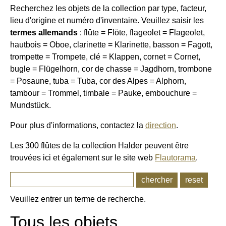
Recherchez les objets de la collection par type, facteur,
lieu d'origine et numéro d'inventaire. Veuillez saisir les
termes allemands
: flûte = Flöte, flageolet = Flageolet,
hautbois = Oboe, clarinette = Klarinette, basson = Fagott,
trompette = Trompete, clé = Klappen, cornet = Cornet,
bugle = Flügelhorn, cor de chasse = Jagdhorn, trombone
= Posaune, tuba = Tuba, cor des Alpes = Alphorn,
tambour = Trommel, timbale = Pauke, embouchure =
Mundstück.
Pour plus d'informations, contactez la
direction
.
Les 300 flûtes de la collection Halder peuvent être
trouvées ici et également sur le site web
Flautorama
.
chercher
reset
Veuillez entrer un terme de recherche.
Tous les objets