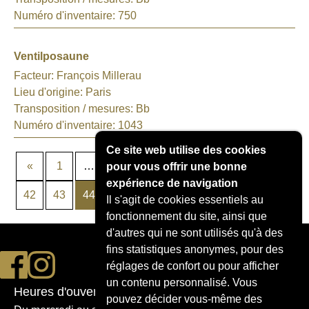
Numéro d'inventaire:
750
Ventilposaune
Facteur:
François Millerau
Lieu d'origine:
Paris
Transposition / mesures:
Bb
Numéro d'inventaire:
1043
Ce site web utilise des cookies
«
1
…
36
37
38
39
40
41
pour vous offrir une bonne
expérience de navigation
42
43
44
45
»
Il s'agit de cookies essentiels au
fonctionnement du site, ainsi que
d'autres qui ne sont utilisés qu'à des
fins statistiques anonymes, pour des
réglages de confort ou pour afficher
un contenu personnalisé. Vous
Heures d'ouverture
pouvez décider vous-même des