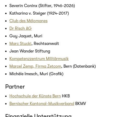
Severin Coninx (Stifter, 1946-2026)
Katharina v. Steiger (1924-2017)
Club des Mélomanes
Dr Risch AG
Guy Jaquet, Muri
Marc Stucki
, Rechtsanwalt
Jean Wander Stiftung
Kompetenzzentrum Militärmusik
Marcel Zemp, Firma Zetcom
, Bern (Datenbank)
Michèle Imesch, Muri (Grafik)
Partner
Hochschule der Künste Bern
HKB
Bernischer Kantonal-Musikverband
BKMV
Finanzielle Unterstützung