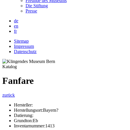
Freunde des Museums
Die Stiftung
Presse
de
en
fr
Sitemap
Impressum
Datenschutz
Katalog
Fanfare
zurück
Hersteller:
Herstellungsort:
Bayern?
Datierung:
Grundton:
Eb
Inventarnummer:
1413