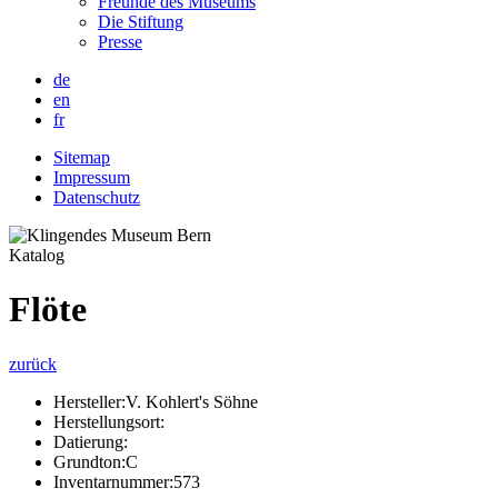
Freunde des Museums
Die Stiftung
Presse
de
en
fr
Sitemap
Impressum
Datenschutz
Katalog
Flöte
zurück
Hersteller:
V. Kohlert's Söhne
Herstellungsort:
Datierung:
Grundton:
C
Inventarnummer:
573