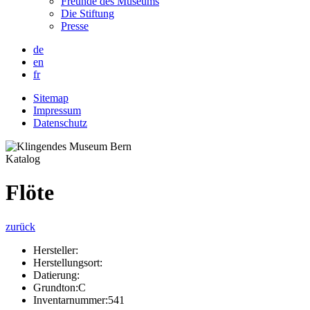
Freunde des Museums
Die Stiftung
Presse
de
en
fr
Sitemap
Impressum
Datenschutz
Katalog
Flöte
zurück
Hersteller:
Herstellungsort:
Datierung:
Grundton:
C
Inventarnummer:
541