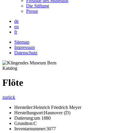
Freunde des Museums
Die Stiftung
Presse
de
en
fr
Sitemap
Impressum
Datenschutz
Katalog
Flöte
zurück
Hersteller:
Heinrich Friedrich Meyer
Herstellungsort:
Hannover (D)
Datierung:
um 1880
Grundton:
C
Inventarnummer:
3077