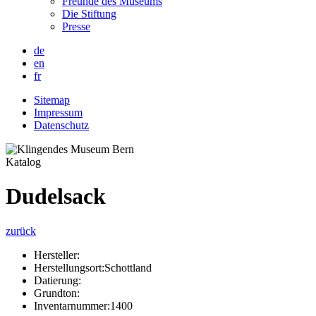
Freunde des Museums
Die Stiftung
Presse
de
en
fr
Sitemap
Impressum
Datenschutz
Katalog
Dudelsack
zurück
Hersteller:
Herstellungsort:
Schottland
Datierung:
Grundton:
Inventarnummer:
1400