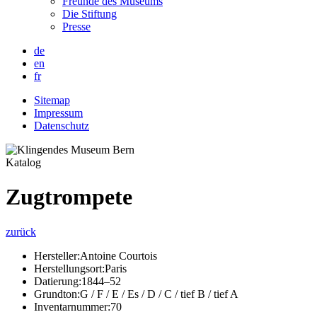
Freunde des Museums
Die Stiftung
Presse
de
en
fr
Sitemap
Impressum
Datenschutz
Katalog
Zugtrompete
zurück
Hersteller:
Antoine Courtois
Herstellungsort:
Paris
Datierung:
1844–52
Grundton:
G / F / E / Es / D / C / tief B / tief A
Inventarnummer:
70