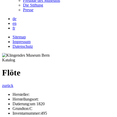
Freunde des Museums
Die Stiftung
Presse
de
en
fr
Sitemap
Impressum
Datenschutz
Katalog
Flöte
zurück
Hersteller:
Herstellungsort:
Datierung:
um 1820
Grundton:
C
Inventarnummer:
495