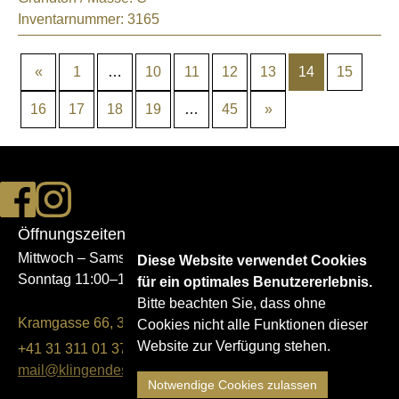
Inventarnummer:
3165
«
1
…
10
11
12
13
14
15
16
17
18
19
…
45
»
Öffnungszeiten
Mittwoch – Samstag 14:00–17:00
Diese Website verwendet Cookies
Sonntag 11:00–17:00
für ein optimales Benutzererlebnis.
Bitte beachten Sie, dass ohne
Kramgasse 66, 3011 Bern
Cookies nicht alle Funktionen dieser
Website zur Verfügung stehen.
+41 31 311 01 37
mail@klingendes-museum-bern.ch
Notwendige Cookies zulassen